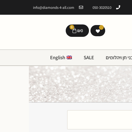
info@diamonds-4-all.com
050-3020510
0
₪
0
י חן ויהלומים
SALE
English