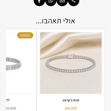
אולי תאהבו...
מבצע!
טניס 5 קראט
ARLETT
00
₪
16,000
₪
8,000