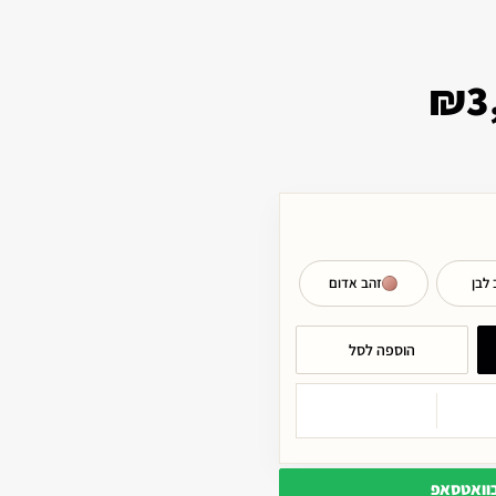
₪
3
 לבן
זהב אדום
הוספה לסל
בוואטסאפ