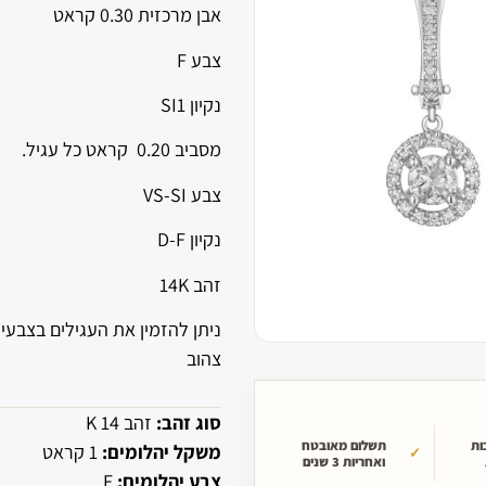
אבן מרכזית 0.30 קראט
צבע F
נקיון SI1
מסביב 0.20 קראט כל עגיל.
צבע VS-SI
נקיון D-F
זהב 14K
ניתן להזמין את העגילים בצבעי ז
צהוב
סוג זהב:
זהב 14 K
ות
תשלום מאובטח
משקל יהלומים:
1 קראט
ואחריות 3 שנים
צבע יהלומים:
F