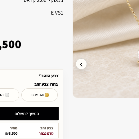
E VS1
,500
›
צבע הזהב
*
בחרו צבע זהב
זהב צהוב
זהב
המשך לתשלום
צבע זהב
מחיר
טרם נבחר
₪3,500