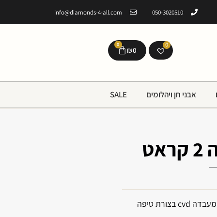
info@diamonds-4-all.com
050-3020510
0
0
₪
0
אבני חן ויהלומים
SALE
אט
שרשרת זהב 14k בשיבוץ יהלום מעבדה cvd בצורת טיפה