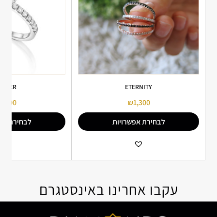
ARPER
ETERNITY
4,900
₪
1,300
לבחירת אפשרויות
לבחירת אפ
הוספה למועדפים
הו
עקבו אחרינו באינסטגרם