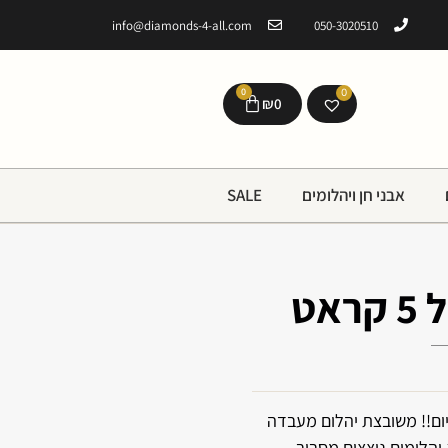
info@diamonds-4-all.com
050-3020510
0
0
₪
0
אבני חן ויהלומים
SALE
אט
ום!! משובצת ‏יהלום מעבדה