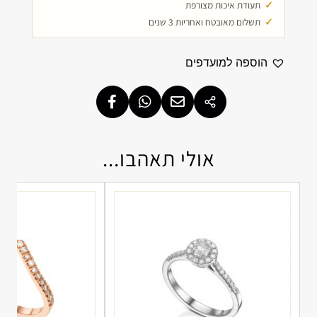
תעודת איכות מצורפת
תשלום מאובטח ואחריות 3 שנים
הוספה למועדפים
אולי תאהבו...