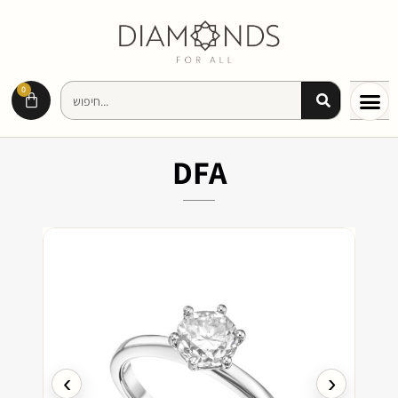
0
DFA
›
‹