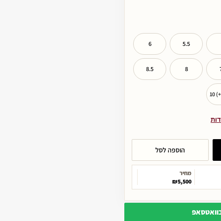
6
5.5
8.5
8
10 (
דות
הוספה לסל
מחיר
₪5,500
בוואטסאפ