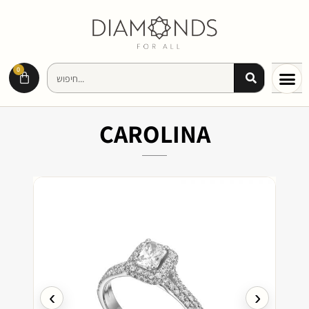
0
CAROLINA
›
‹