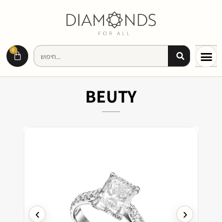
0
BEUTY
›
‹