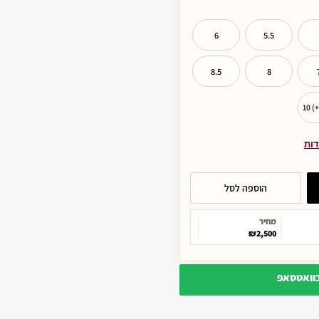
6
5.5
8.5
8
10 (
דות
הוספה לסל
מחיר
₪2,500
בוואטסאפ