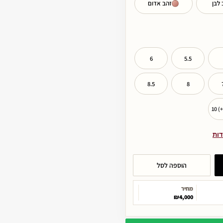
 לבן
זהב אדום
6
5.5
8.5
8
10 (
דות
הוספה לסל
מחיר
₪4,000