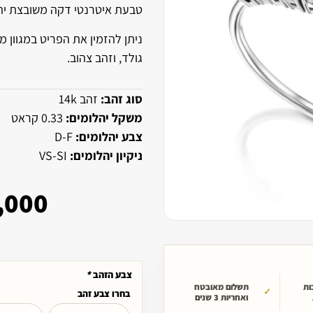
טבעת איטרנטי דקה משובצת יהל
ניתן להזמין את הפריט במגוון מי
גולד, וזהב צהוב.
סוג זהב:
זהב 14k
משקל יהלומים:
0.33 קראט
צבע יהלומים:
D-F
ניקיון יהלומים:
VS-SI
,000
צבע הזהב
*
ות
תשלום מאובטח
בחרו צבע זהב
ואחריות 3 שנים