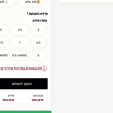
זהב צהוב
זהב
מידת הטבעת
*
בחרו מידה
5
4.5
4
7.5
7
6.5
9
+₪300)
9.5 (+₪300)
לא בטוחים במידה? מדריך מי
המשך לתשלום
צבע זהב
מידה
טרם נבחר
טרם נבחר